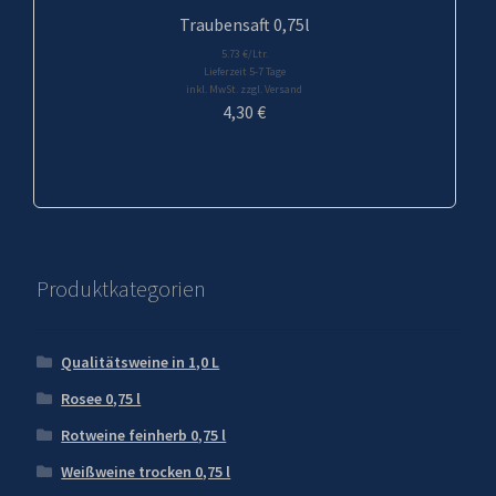
Traubensaft 0,75l
5.73 €/Ltr.
Lieferzeit 5-7 Tage
inkl. MwSt. zzgl. Versand
4,30
€
Produktkategorien
Qualitätsweine in 1,0 L
Rosee 0,75 l
Rotweine feinherb 0,75 l
Weißweine trocken 0,75 l