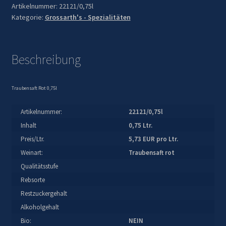
0,75l
Artikelnummer:
22121/0,75l
Kategorie:
Grossarth's - Spezialitäten
Menge
Beschreibung
Traubensaft Rot 0,75l
Artikelnummer:
22121/0,75l
Inhalt
0,75 Ltr.
Preis/Ltr.
5,73 EUR pro Ltr.
Weinart:
Traubensaft rot
Qualitätsstufe
Rebsorte
Restzuckergehalt
Alkoholgehalt
Bio:
NEIN