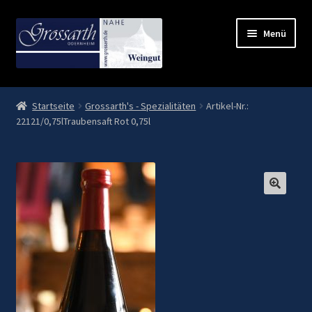
Zur
Zum
Menü
Navigation
Inhalt
springen
springen
Start
Startseite
Grossarth's - Spezialitäten
Artikel-Nr.:
22121/0,75lTraubensaft Rot 0,75l
AGB
Datenschutz
Kasse
Lieferung und Zahlung
Mein Konto
OS-Plattform