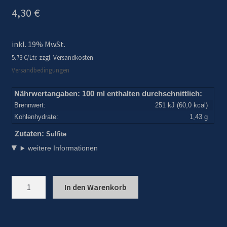
4,30
€
inkl. 19% MwSt.
5.73 €/Ltr. zzgl. Versandkosten
Versandbedingungen
Nährwertangaben:
100 ml enthalten durchschnittlich:
Brennwert:
251 kJ (60,0 kcal)
Kohlenhydrate:
1,43 g
Zutaten:
Sulfite
weitere Informationen
Artikel-
In den Warenkorb
Nr.:
22121/0,75lTraubensaft
Rot