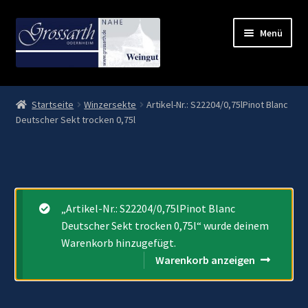
Zur
Zum
Menü
Navigation
Inhalt
springen
springen
Start
Startseite
Winzersekte
Artikel-Nr.: S22204/0,75lPinot Blanc
Deutscher Sekt trocken 0,75l
AGB
Datenschutz
Kasse
„Artikel-Nr.: S22204/0,75lPinot Blanc
Deutscher Sekt trocken 0,75l“ wurde deinem
Lieferung und Zahlung
Warenkorb hinzugefügt.
Warenkorb anzeigen
Mein Konto
OS-Plattform