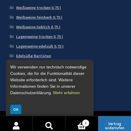
Weißweine trocken 0,75 l
Weißweine feinherb 0,75 l
Weißweine lieblich 0,75 l
Lagenweine trocken 0,75 l
Lagenweine edelsüß 0,75 l
Edelsüße Raritäten
Deutscher Perlwein mit Kohlensäure
Wir verwenden nur technisch notwendige
Cookies, die für die Funktionalität dieser
Winzersekte
Website erforderlich sind. Weitere
Grossarth's - Spezialitäten
Informationen finden Sie in unserer
Datenschutzerklärung.
Mehr erfahren
Edelbrände
Liköre
OK
1
Vertrag
widerrufen
Suche
Suchen