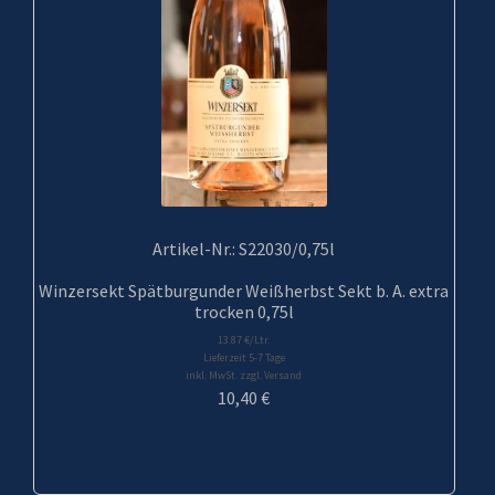
Artikel-Nr.: S22030/0,75l
Winzersekt Spätburgunder Weißherbst Sekt b. A. extra
trocken 0,75l
13.87 €/Ltr.
Lieferzeit 5-7 Tage
inkl. MwSt. zzgl. Versand
10,40
€