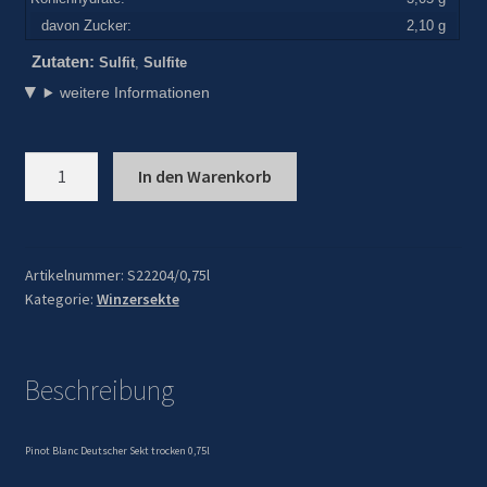
davon Zucker:
2,10 g
Zutaten:
Sulfit
,
Sulfite
weitere Informationen
Artikel-
In den Warenkorb
Nr.:
S22204/0,75lPinot
Blanc
Deutscher
Artikelnummer:
S22204/0,75l
Kategorie:
Winzersekte
Sekt
trocken
0,75l
Menge
Beschreibung
Pinot Blanc Deutscher Sekt trocken 0,75l