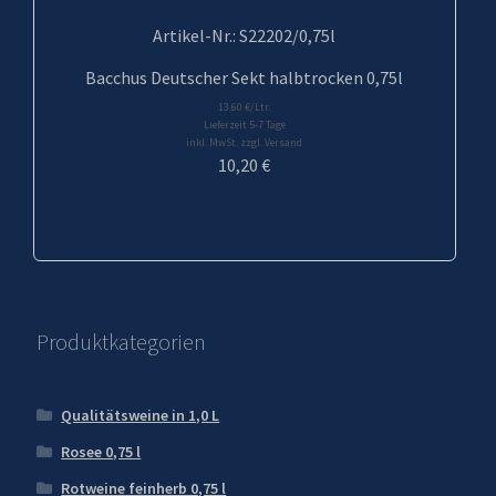
Artikel-Nr.: S22202/0,75l
Bacchus Deutscher Sekt halbtrocken 0,75l
13.60 €/Ltr.
Lieferzeit 5-7 Tage
inkl. MwSt. zzgl. Versand
10,20
€
Produktkategorien
Qualitätsweine in 1,0 L
Rosee 0,75 l
Rotweine feinherb 0,75 l