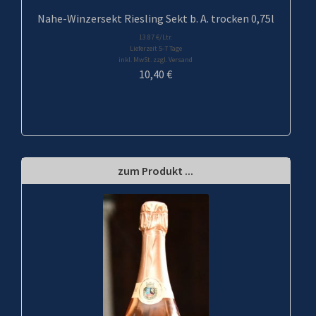
Nahe-Winzersekt Riesling Sekt b. A. trocken 0,75l
13.87 €/Ltr.
Lieferzeit 5-7 Tage
inkl. MwSt. zzgl. Versand
10,40
€
zum Produkt ...